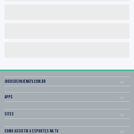
Jogosdehojenatv.com.br
Apps
Sites
Como assistir a esportes na TV