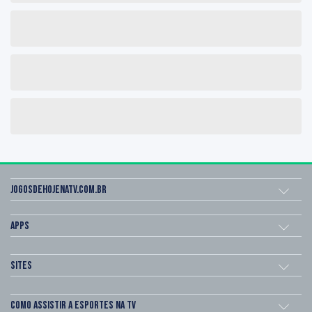
Jogosdehojenatv.com.br
Apps
Sites
Como assistir a esportes na TV