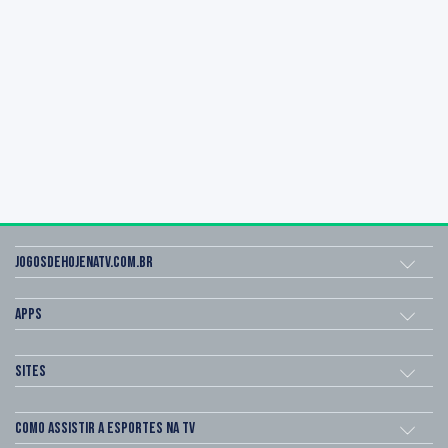
Jogosdehojenatv.com.br
Apps
Sites
Como assistir a esportes na TV