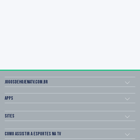
Jogosdehojenatv.com.br
Apps
Sites
Como assistir a esportes na TV