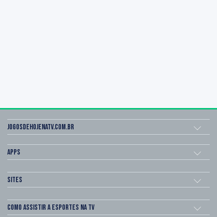
Jogosdehojenatv.com.br
Apps
Sites
Como assistir a esportes na TV