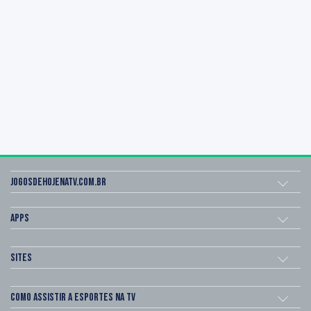
Jogosdehojenatv.com.br
Apps
Sites
Como assistir a esportes na TV