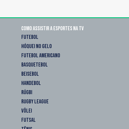
Como assistir a esportes na TV
FUTEBOL
HÓQUEI NO GELO
FUTEBOL AMERICANO
BASQUETEBOL
BEISEBOL
HANDEBOL
RÚGBI
RUGBY LEAGUE
VÔLEI
FUTSAL