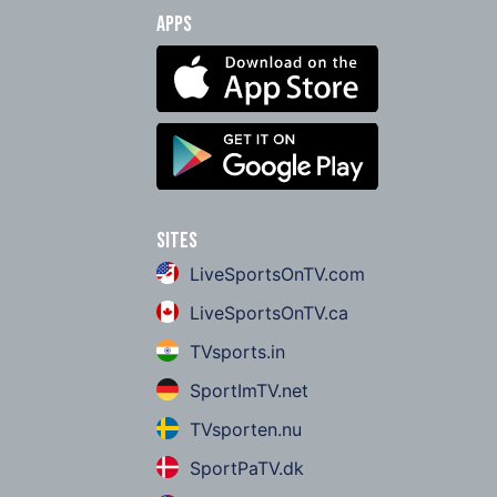
Apps
Sites
LiveSportsOnTV.com
LiveSportsOnTV.ca
TVsports.in
SportImTV.net
TVsporten.nu
SportPaTV.dk