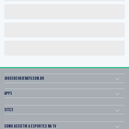
Jogosdehojenatv.com.br
Apps
Sites
Como assistir a esportes na TV