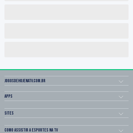
Jogosdehojenatv.com.br
Apps
Sites
Como assistir a esportes na TV