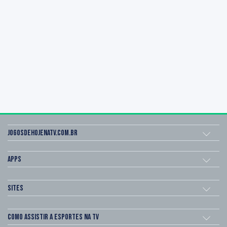
Jogosdehojenatv.com.br
Apps
Sites
Como assistir a esportes na TV