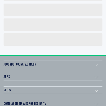
Jogosdehojenatv.com.br
Apps
Sites
Como assistir a esportes na TV