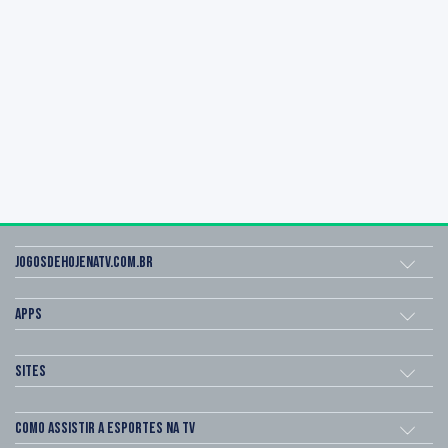
Jogosdehojenatv.com.br
Apps
Sites
Como assistir a esportes na TV