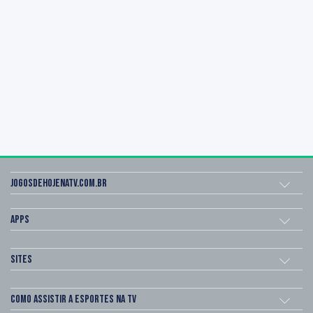
Jogosdehojenatv.com.br
Apps
Sites
Como assistir a esportes na TV