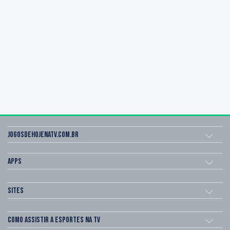
Jogosdehojenatv.com.br
Apps
Sites
Como assistir a esportes na TV