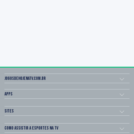
Jogosdehojenatv.com.br
Apps
Sites
Como assistir a esportes na TV