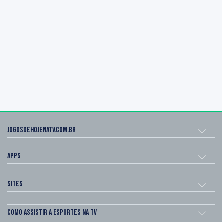
Jogosdehojenatv.com.br
Apps
Sites
Como assistir a esportes na TV