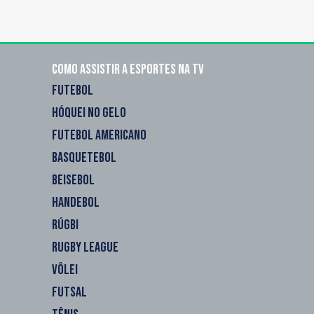
Como assistir a esportes na TV
FUTEBOL
HÓQUEI NO GELO
FUTEBOL AMERICANO
BASQUETEBOL
BEISEBOL
HANDEBOL
RÚGBI
RUGBY LEAGUE
VÔLEI
FUTSAL