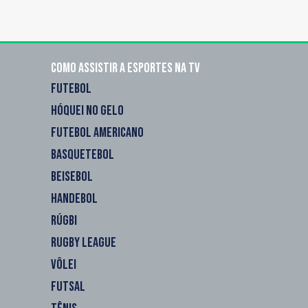
Como assistir a esportes na TV
FUTEBOL
HÓQUEI NO GELO
FUTEBOL AMERICANO
BASQUETEBOL
BEISEBOL
HANDEBOL
RÚGBI
RUGBY LEAGUE
VÔLEI
FUTSAL