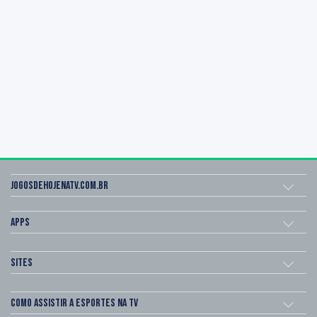
Jogosdehojenatv.com.br
Apps
Sites
Como assistir a esportes na TV