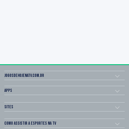
Jogosdehojenatv.com.br
Apps
Sites
Como assistir a esportes na TV