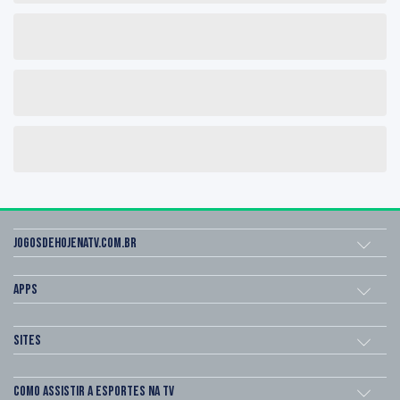
Jogosdehojenatv.com.br
Apps
Sites
Como assistir a esportes na TV