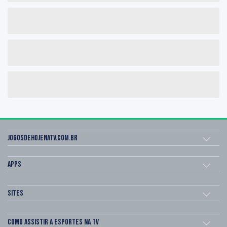
Jogosdehojenatv.com.br
Apps
Sites
Como assistir a esportes na TV