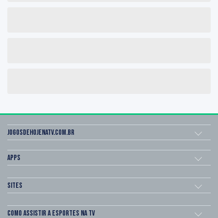
Jogosdehojenatv.com.br
Apps
Sites
Como assistir a esportes na TV