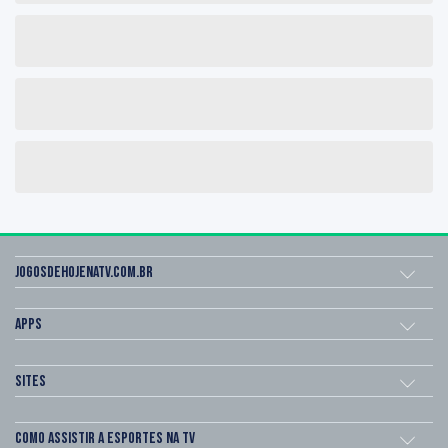
Jogosdehojenatv.com.br
Apps
Sites
Como assistir a esportes na TV