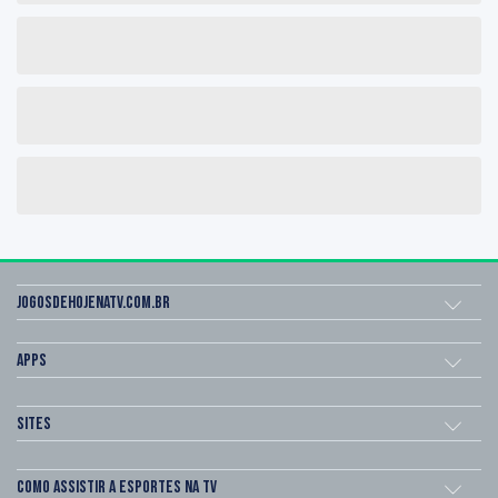
Jogosdehojenatv.com.br
Apps
Sites
Como assistir a esportes na TV