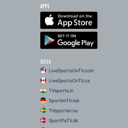
Apps
Sites
LiveSportsOnTV.com
LiveSportsOnTV.ca
TVsports.in
SportImTV.net
TVsporten.nu
SportPaTV.dk