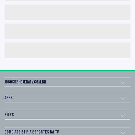
Jogosdehojenatv.com.br
Apps
Sites
Como assistir a esportes na TV