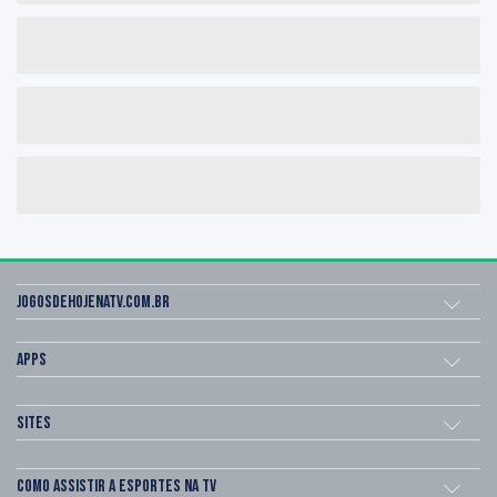
Jogosdehojenatv.com.br
Apps
Sites
Como assistir a esportes na TV