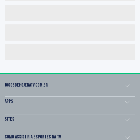
Jogosdehojenatv.com.br
Apps
Sites
Como assistir a esportes na TV