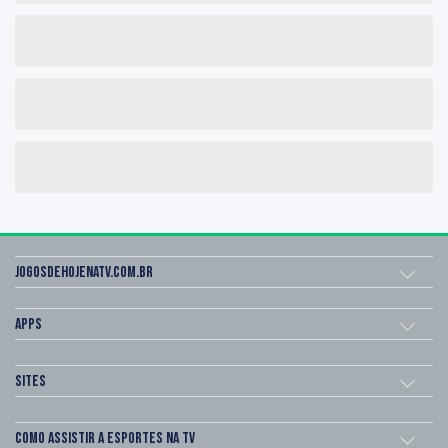
Jogosdehojenatv.com.br
Apps
Sites
Como assistir a esportes na TV