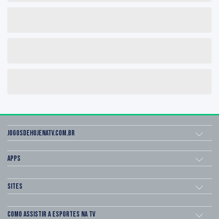
Jogosdehojenatv.com.br
Apps
Sites
Como assistir a esportes na TV