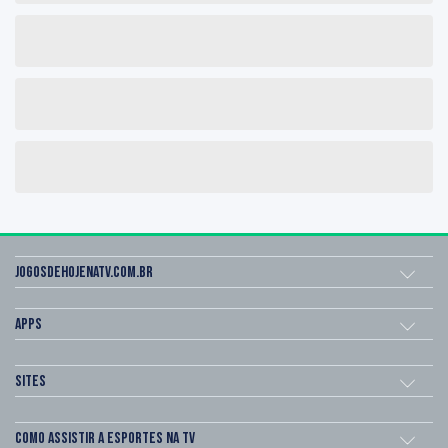
Jogosdehojenatv.com.br
Apps
Sites
Como assistir a esportes na TV