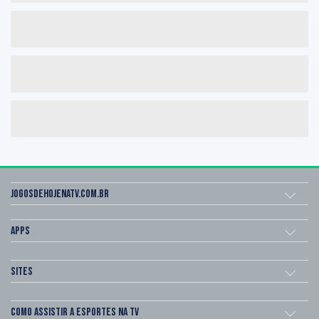
Jogosdehojenatv.com.br
Apps
Sites
Como assistir a esportes na TV