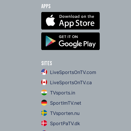
Apps
Sites
LiveSportsOnTV.com
LiveSportsOnTV.ca
TVsports.in
SportImTV.net
TVsporten.nu
SportPaTV.dk