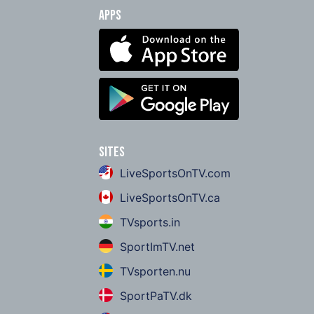
Apps
Sites
LiveSportsOnTV.com
LiveSportsOnTV.ca
TVsports.in
SportImTV.net
TVsporten.nu
SportPaTV.dk