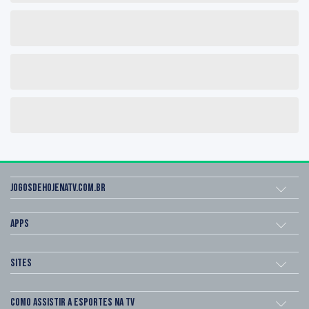
Jogosdehojenatv.com.br
Apps
Sites
Como assistir a esportes na TV