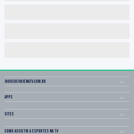
Jogosdehojenatv.com.br
Apps
Sites
Como assistir a esportes na TV