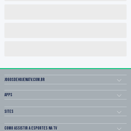
Jogosdehojenatv.com.br
Apps
Sites
Como assistir a esportes na TV