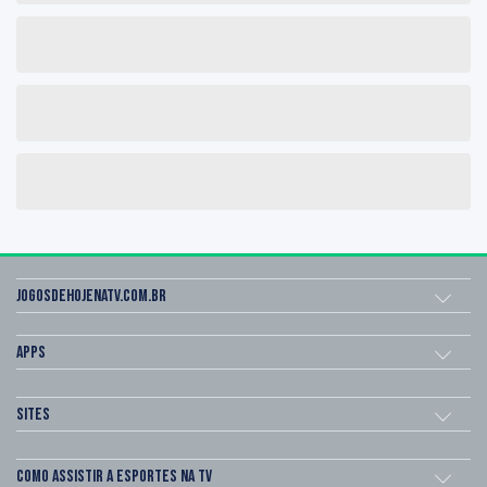
Jogosdehojenatv.com.br
Apps
Sites
Como assistir a esportes na TV