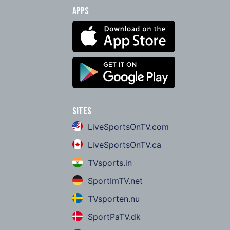
Apps
Sites
LiveSportsOnTV.com
LiveSportsOnTV.ca
TVsports.in
SportImTV.net
TVsporten.nu
SportPaTV.dk