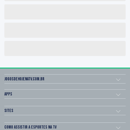
Jogosdehojenatv.com.br
Apps
Sites
Como assistir a esportes na TV