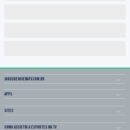
Jogosdehojenatv.com.br
Apps
Sites
Como assistir a esportes na TV