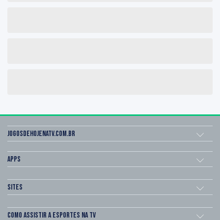
Jogosdehojenatv.com.br
Apps
Sites
Como assistir a esportes na TV