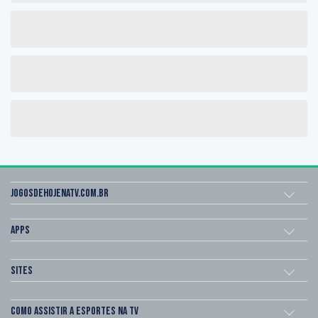
Jogosdehojenatv.com.br
Apps
Sites
Como assistir a esportes na TV