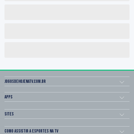
Jogosdehojenatv.com.br
Apps
Sites
Como assistir a esportes na TV