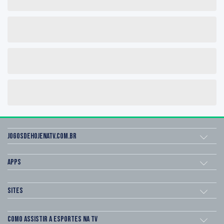
Jogosdehojenatv.com.br
Apps
Sites
Como assistir a esportes na TV