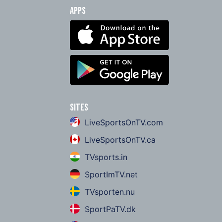
Apps
Sites
LiveSportsOnTV.com
LiveSportsOnTV.ca
TVsports.in
SportImTV.net
TVsporten.nu
SportPaTV.dk