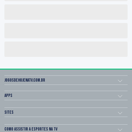
Jogosdehojenatv.com.br
Apps
Sites
Como assistir a esportes na TV