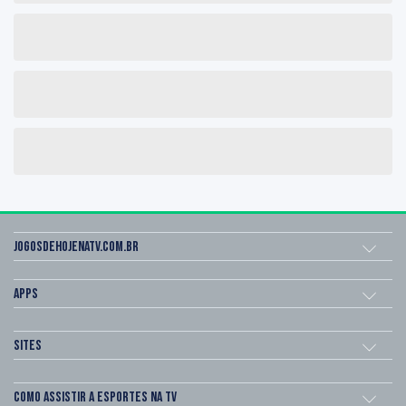
Jogosdehojenatv.com.br
Apps
Sites
Como assistir a esportes na TV